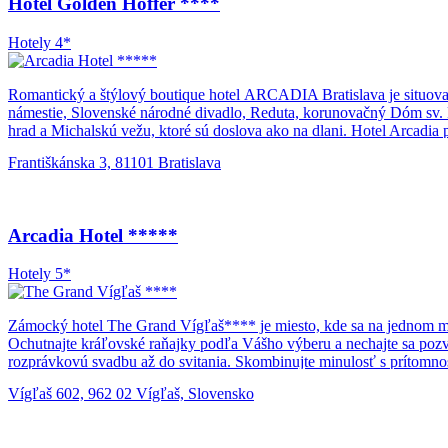
Hotel Golden Hoffer ****
Hotely 4*
Romantický a štýlový boutique hotel ARCADIA Bratislava je situovaný
námestie, Slovenské národné divadlo, Reduta, korunovačný Dóm sv. M
hrad a Michalskú vežu, ktoré sú doslova ako na dlani. Hotel Arcadia
dvojpodlažných apartmánoch. Hotel vznikol citlivou rekonštrukciou 
Františkánska 3, 81101 Bratislava
vitrážovým stropom prinášajúcim všetkým našim návštevníkom jedineč
všetkých hlavných smerov. Parkovanie je zabezpečené v modernej pod
Arcadia Hotel *****
Hotely 5*
Zámocký hotel The Grand Vígľaš**** je miesto, kde sa na jednom mie
Ochutnajte kráľovské raňajky podľa Vášho výberu a nechajte sa pozv
rozprávkovú svadbu až do svitania. Skombinujte minulosť s prítomnos
čase s Vašou rodinou, priateľmi a známymi do stredovekých čias a 
Vígľaš 602, 962 02 Vígľaš, Slovensko
historický program na nádvorí. Sídlo uhorských kráľov čaká práve n