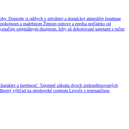
y. Doprajte si oddych v privátnej a domáckej atmosfére boutique
na pokojnom a malebnom Žitnom ostrove a predsa neďaleko od
yznačuje originálnym dizajnom. Izby sú dekorované tapetami s ručne
značujú vysokou kvalitou, dobrým vkusom a navzájom sa dopĺňajú
 charakter a farebnosť. Tajomné zákutia dvoch zrekonštruovaných
nádherný výhľad na stredoveké centrum Levoče s renesančnou