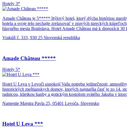
Hotely 3*
Amade Château je 5***** štýlový hotel, ktorý dýcha históriou star
hotela a svoje telo nechajte zrelaxovať v pravých tureckých kúpeľo
hlavného mesta Bratislava. Hotel Amade Château má k dispozícii 30 
maľovanými motívmi, ručne tkanými prikrývkami na postele a rôzny
Vrakúň č. 333, 930 25 Slovenská republika
tak, aby vytvárali harmonické a útulné prostredie. Hotel má k dispozíc
Amade Château *****
Hotely 5*
Hotel U Leva v Levoči uspokojí Vašu potrebu jedinečnosti, atmosféry
historických meštianskych domov, ktorých najstaršia časť je zo 14.
radnicou, klietkou hanby a gotickým kostolom svätého Jakuba v ktoro
Namestie Majstra Pavla 25, 05401 Levoča, Slovensko
Hotel U Leva ***