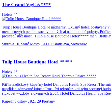
The Grand Vígľaš ****
Hotely 4*
Tulip House Boutique Hotel je nádherný, luxusný hotel, postavený v
mezonetových penthousoch vhodných aj na dlhodobé pobyty. Príďte ok
prostredí súčasnosti. Tulip House Boutique Hotel***** má v Bratislav
dostanete peši za pár minút. Hotel sa nachádza v blízkosti dvoch mes
Sturova 10, Staré Mesto, 811 02 Bratislava, Slovensko
Bratislavským hradom. Druhé je „nové mestské centrum“ Eurovea na 
podujatia. Do Slovenského národného divadla je to tiež len pár krok
mesta.
Tulip House Boutique Hotel *****
Hotely 5*
Päťhviezdičkový kúpeľný hotel Danubius Health Spa Resort Thermia 
napríklad zdravotné kúpele Irma. Pri rekonštrukcii tejto secesnej bud
štukovej výzdoby a okenných tabúľ. Hotel Danubius Health Spa Reso
internet máte v izbách k dispozícii zadarmo. V hoteli môžete navštív
Kúpeľný ostrov , 921 29 Piestany
môžete stretnúť s vašimi priateľmi a zahrať si šach, bridge alebo iné s