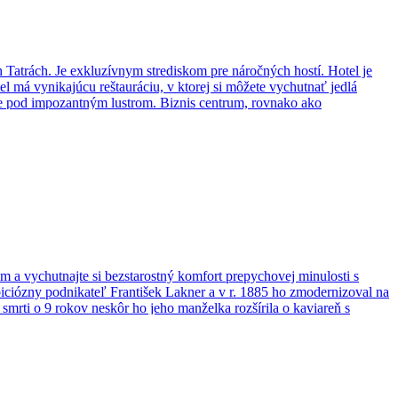
atrách. Je exkluzívnym strediskom pre náročných hostí. Hotel je
 má vynikajúcu reštauráciu, v ktorej si môžete vychutnať jedlá
éne pod impozantným lustrom. Biznis centrum, rovnako ako
ania, zábavy a relaxácie po celý rok.
a vychutnajte si bezstarostný komfort prepychovej minulosti s
iciózny podnikateľ František Lakner a v r. 1885 ho zmodernizoval na
smrti o 9 rokov neskôr ho jeho manželka rozšírila o kaviareň s
otela. Kulinárske špeciality, príjemné prostredie Vám poskytnú skvelý
Podávame špeciality z kuracieho, bravčového a hovädzieho mäsa,
ie Wi-Fi. Hotel poskytuje posedenie na terase, ktorá je otvorená aj