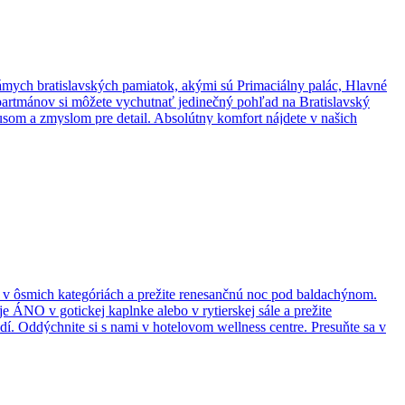
námych bratislavských pamiatok, akými sú Primaciálny palác, Hlavné
partmánov si môžete vychutnať jedinečný pohľad na Bratislavský
usom a zmyslom pre detail. Absolútny komfort nájdete v našich
haľte očarujúci interiér s arkádovitými chodbami a nádherným
j polohe v srdci Starého mesta je ľahko dostupný aj autom zo
t v ôsmich kategóriách a prežite renesančnú noc pod baldachýnom.
ÁNO v gotickej kaplnke alebo v rytierskej sále a prežite
í. Oddýchnite si s nami v hotelovom wellness centre. Presuňte sa v
ytierov potešíme drobným suvenírom a Vás veľkých čaká zaujímavý