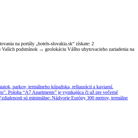
vania na portály „hotels-slovakia.sk“ získate: 2
u Vašich podstránok → geolokáciu Vášho ubytovacieho zariadenia na
ok, parkov, termálneho kúpaliska, reštaurácii a kaviarní.
s”. Poloha “A7 Apartments” je vynikajúca či už pre večerné
 Vzdialenosti sú minimálne: Nádvorie Európy 300 metrov, termálne
esto. Termálne pramene a príroda Podunajska 🌿♨️ Komárno je známe
e ponúkajú dokonalý relax a regeneráciu. Okolie mesta ukrýva krásy
čný obraz regiónu. Nájdete tu rozsiahle polia, lesíky, piesočnaté aj
 potápanie v Mŕtvom ramene Váhu. Športoví nadšenci si môžu užiť